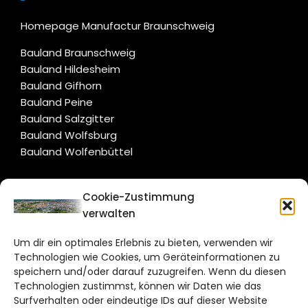
Homepage Manufactur Braunschweig
Bauland Braunschweig
Bauland Hildesheim
Bauland Gifhorn
Bauland Peine
Bauland Salzgitter
Bauland Wolfsburg
Bauland Wolfenbüttel
CITYLIFE!
Cookie-Zustimmung
verwalten
braunschweig@citylifemedien.de
Um dir ein optimales Erlebnis zu bieten, verwenden wir
Bruchtorwall 12
Technologien wie Cookies, um Geräteinformationen zu
38100 Braunschweig
speichern und/oder darauf zuzugreifen. Wenn du diesen
Technologien zustimmst, können wir Daten wie das
Telefon: 0531 387220 – 65
Surfverhalten oder eindeutige IDs auf dieser Website