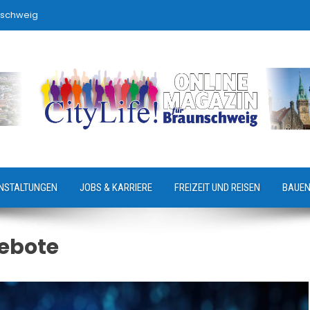
nschweig
NSTALTUNGEN
JOBS & KARRIERE
FREIZEIT UND REISEN
BAUEN
ebote