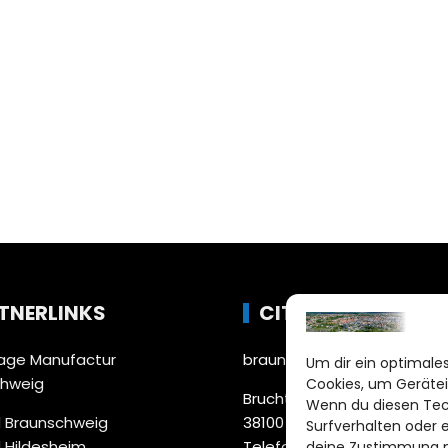
TNERLINKS
CITYLIFE!
ge Manufactur
braunschweig@citylifemed
Um dir ein optimales
chweig
Cookies, um Gerätei
Bruchtorwall 12
Wenn du diesen Tec
 Braunschweig
38100 Braunschweig
Surfverhalten oder 
 Hildesheim
Telefon: 0531 387220 – 65
deine Zustimmung ni