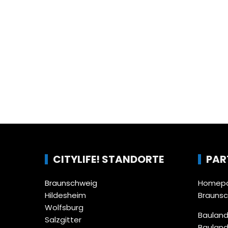
CITYLIFE! STANDORTE
PAR
Braunschweig
Homepa
Hildesheim
Brauns
Wolfsburg
Bauland
Salzgitter
Bauland