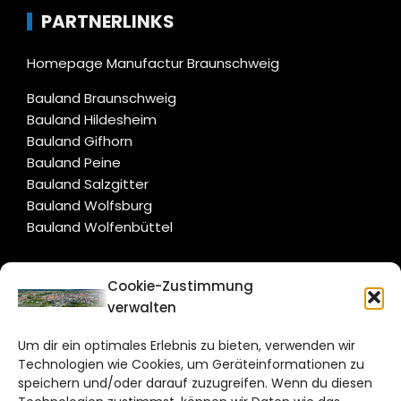
PARTNERLINKS
Homepage Manufactur Braunschweig
Bauland Braunschweig
Bauland Hildesheim
Bauland Gifhorn
Bauland Peine
Bauland Salzgitter
Bauland Wolfsburg
Bauland Wolfenbüttel
CITYLIFE!
Cookie-Zustimmung
verwalten
braunschweig@citylifemedien.de
Um dir ein optimales Erlebnis zu bieten, verwenden wir
Bruchtorwall 12
Technologien wie Cookies, um Geräteinformationen zu
38100 Braunschweig
speichern und/oder darauf zuzugreifen. Wenn du diesen