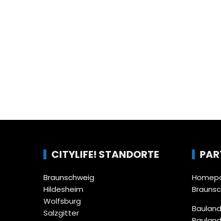
CITYLIFE! STANDORTE
PAR
Braunschweig
Homepa
Hildesheim
Brauns
Wolfsburg
Bauland
Salzgitter
Bauland