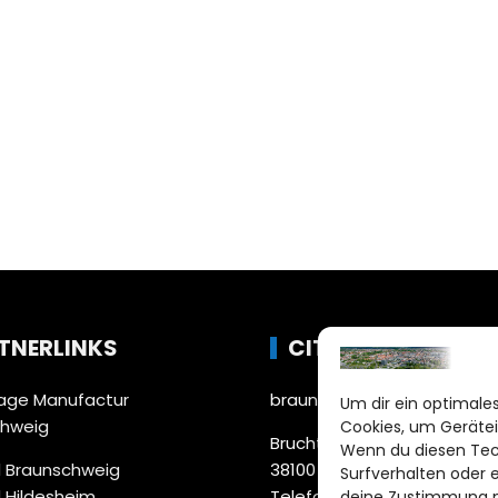
TNERLINKS
CITYLIFE!
ge Manufactur
braunschweig@citylifemed
Um dir ein optimales
chweig
Cookies, um Gerätei
Bruchtorwall 12
Wenn du diesen Tec
 Braunschweig
38100 Braunschweig
Surfverhalten oder 
 Hildesheim
Telefon: 0531 387220 – 65
deine Zustimmung ni