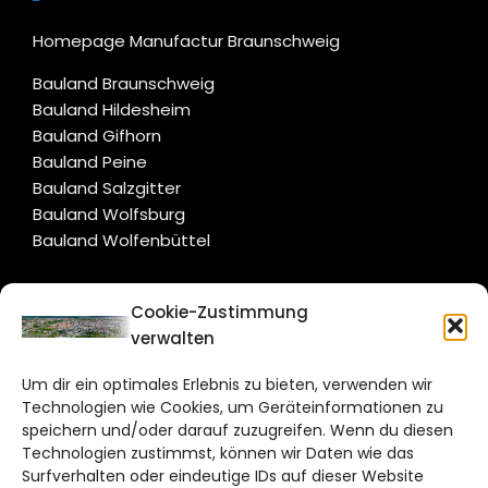
Homepage Manufactur Braunschweig
Bauland Braunschweig
Bauland Hildesheim
Bauland Gifhorn
Bauland Peine
Bauland Salzgitter
Bauland Wolfsburg
Bauland Wolfenbüttel
CITYLIFE!
Cookie-Zustimmung
verwalten
braunschweig@citylifemedien.de
Um dir ein optimales Erlebnis zu bieten, verwenden wir
Bruchtorwall 12
Technologien wie Cookies, um Geräteinformationen zu
38100 Braunschweig
speichern und/oder darauf zuzugreifen. Wenn du diesen
Technologien zustimmst, können wir Daten wie das
Telefon: 0531 387220 – 65
Surfverhalten oder eindeutige IDs auf dieser Website