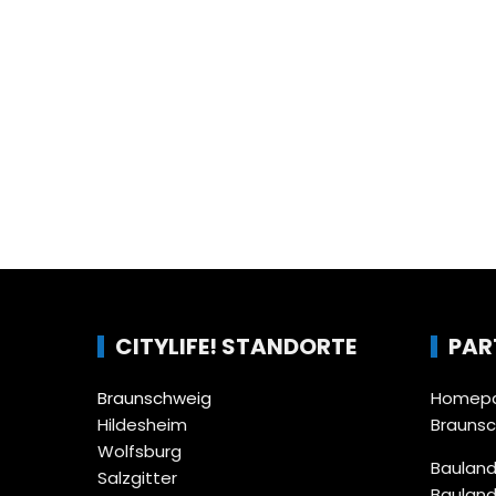
CITYLIFE! STANDORTE
PAR
Braunschweig
Homepa
Hildesheim
Brauns
Wolfsburg
Bauland
Salzgitter
Bauland