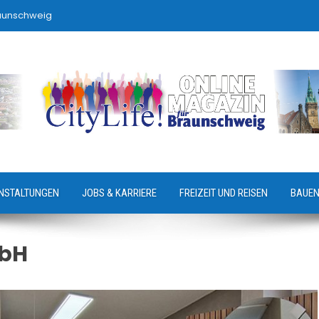
raunschweig
NSTALTUNGEN
JOBS & KARRIERE
FREIZEIT UND REISEN
BAUEN
mbH