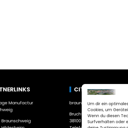
TNERLINKS
CITYLIFE!
ge Manufactur
braunschweig@citylifemed
Um dir ein optimales
chweig
Cookies, um Gerätei
Bruchtorwall 12
Wenn du diesen Tec
 Braunschweig
38100 Braunschweig
Surfverhalten oder 
 Hildesheim
Telefon: 0531 387220 – 65
deine Zustimmung ni