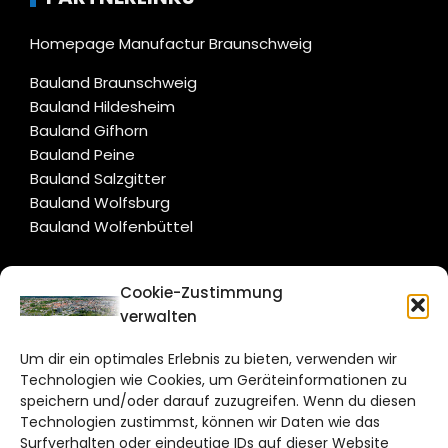
Homepage Manufactur Braunschweig
Bauland Braunschweig
Bauland Hildesheim
Bauland Gifhorn
Bauland Peine
Bauland Salzgitter
Bauland Wolfsburg
Bauland Wolfenbüttel
CITYLIFE!
Cookie-Zustimmung
verwalten
braunschweig@citylifemedien.de
Um dir ein optimales Erlebnis zu bieten, verwenden wir
Bruchtorwall 12
Technologien wie Cookies, um Geräteinformationen zu
38100 Braunschweig
speichern und/oder darauf zuzugreifen. Wenn du diesen
Technologien zustimmst, können wir Daten wie das
Telefon: 0531 387220 – 65
Surfverhalten oder eindeutige IDs auf dieser Website