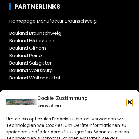
PARTNERLINKS
Homepage Manufactur Braunschweig
Bauland Braunschweig
Bauland Hildesheim
Bauland Gifhorn
Bauland Peine
Bauland Salzgitter
Bauland Wolfsburg
Bauland Wolfenbüttel
CITYLIFE!
Cookie-Zustimmung
verwalten
braunschweig@citylifemedien.de
Um dir ein optimales Erlebnis zu bieten, verwenden wir
Bruchtorwall 12
Technologien wie Cookies, um Geräteinformationen zu
38100 Braunschweig
speichern und/oder darauf zuzugreifen. Wenn du diesen
Technologien zustimmst, können wir Daten wie das
Telefon: 0531 387220 – 65