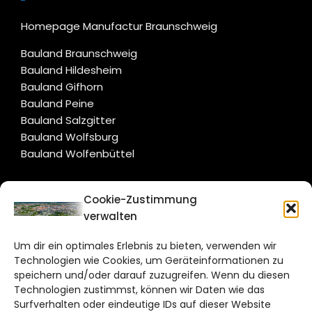
Homepage Manufactur Braunschweig
Bauland Braunschweig
Bauland Hildesheim
Bauland Gifhorn
Bauland Peine
Bauland Salzgitter
Bauland Wolfsburg
Bauland Wolfenbüttel
CITYLIFE!
Cookie-Zustimmung
verwalten
braunschweig@citylifemedien.de
Um dir ein optimales Erlebnis zu bieten, verwenden wir
Bruchtorwall 12
Technologien wie Cookies, um Geräteinformationen zu
38100 Braunschweig
speichern und/oder darauf zuzugreifen. Wenn du diesen
Technologien zustimmst, können wir Daten wie das
Telefon: 0531 387220 – 65
Surfverhalten oder eindeutige IDs auf dieser Website