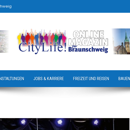
chweig
NSTALTUNGEN
JOBS & KARRIERE
FREIZEIT UND REISEN
BAUEN