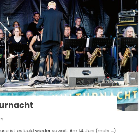
turnacht
en
use ist es bald wieder soweit: Am 14. Juni (mehr …)