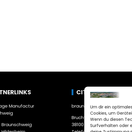
TNERLINKS
CITYLIFE!
ge Manufactur
braunschweig@citylifemed
Um dir ein optimales
chweig
Cookies, um Gerätei
Bruchtorwall 12
Wenn du diesen Tec
 Braunschweig
38100 Braunschweig
Surfverhalten oder 
 Hildesheim
Telefon: 0531 387220 – 65
deine Zustimmung ni