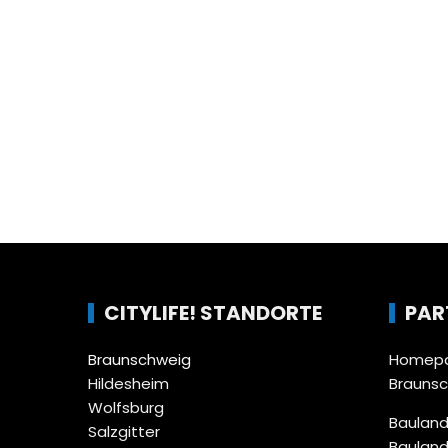
CITYLIFE! STANDORTE
PAR
Braunschweig
Homepa
Hildesheim
Brauns
Wolfsburg
Bauland
Salzgitter
Bauland