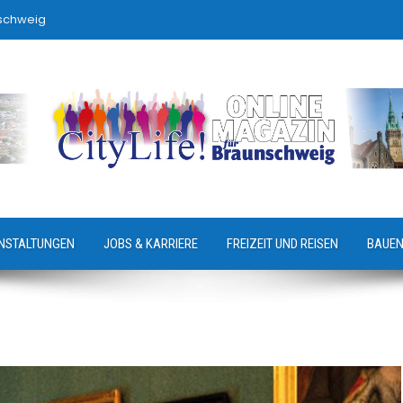
nschweig
NSTALTUNGEN
JOBS & KARRIERE
FREIZEIT UND REISEN
BAUEN