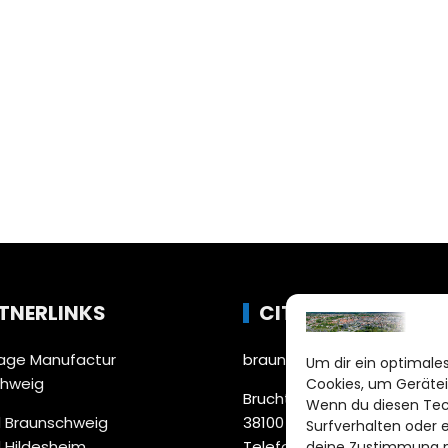
TNERLINKS
CITYLIFE!
ge Manufactur
braunschweig@citylifemed
Um dir ein optimales
chweig
Cookies, um Gerätei
Bruchtorwall 12
Wenn du diesen Tec
 Braunschweig
38100 Braunschweig
Surfverhalten oder 
 Hildesheim
Telefon: 0531 387220 – 65
deine Zustimmung ni