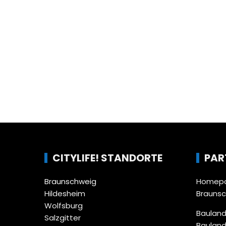
CITYLIFE! STANDORTE
PAR
Braunschweig
Homepa
Hildesheim
Brauns
Wolfsburg
Bauland
Salzgitter
Bauland