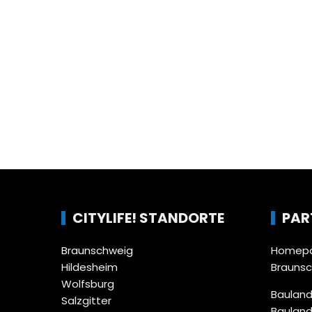
CITYLIFE! STANDORTE
PAR
Braunschweig
Homepa
Hildesheim
Brauns
Wolfsburg
Bauland
Salzgitter
Bauland