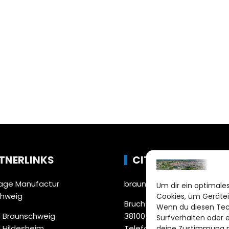
TNERLINKS
CITYLIFE!
ge Manufactur
braunschweig@citylifemed
Um dir ein optimales
chweig
Cookies, um Gerätei
Bruchtorwall 12
Wenn du diesen Tec
 Braunschweig
38100 Braunschweig
Surfverhalten oder 
 Hildesheim
Telefon: 0531 387220 – 65
deine Zustimmung ni