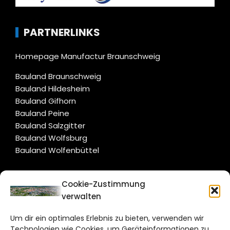
PARTNERLINKS
Homepage Manufactur Braunschweig
Bauland Braunschweig
Bauland Hildesheim
Bauland Gifhorn
Bauland Peine
Bauland Salzgitter
Bauland Wolfsburg
Bauland Wolfenbüttel
CITYLIFE!
Cookie-Zustimmung
verwalten
braunschweig@citylifemedien.de
Um dir ein optimales Erlebnis zu bieten, verwenden wir
Bruchtorwall 12
Technologien wie Cookies, um Geräteinformationen zu