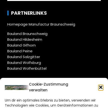
PARTNERLINKS
Homepage Manufactur Braunschweig
Bauland Braunschweig
Bauland Hildesheim
Bauland Gifhorn
Bauland Peine
Bauland Salzgitter
Bauland Wolfsburg
Bauland Wolfenbüttel
CITYLIFE!
Cookie-Zustimmung
verwalten
braunschweig@citylifemedien.de
Um dir ein optimales Erlebnis zu bieten, verwenden wir
Bruchtorwall 12
Technologien wie Cookies, um Geräteinformationen zu