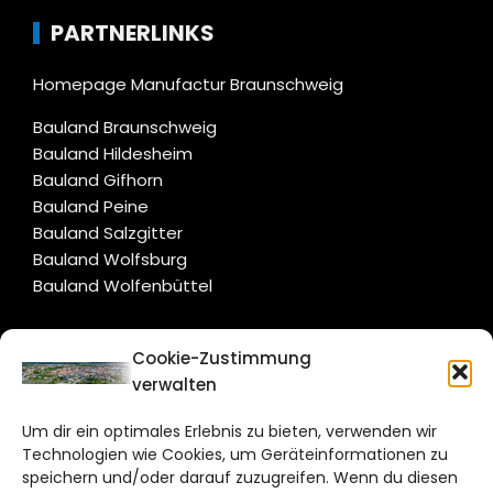
PARTNERLINKS
Homepage Manufactur Braunschweig
Bauland Braunschweig
Bauland Hildesheim
Bauland Gifhorn
Bauland Peine
Bauland Salzgitter
Bauland Wolfsburg
Bauland Wolfenbüttel
CITYLIFE!
Cookie-Zustimmung
verwalten
braunschweig@citylifemedien.de
Um dir ein optimales Erlebnis zu bieten, verwenden wir
Bruchtorwall 12
Technologien wie Cookies, um Geräteinformationen zu
38100 Braunschweig
speichern und/oder darauf zuzugreifen. Wenn du diesen