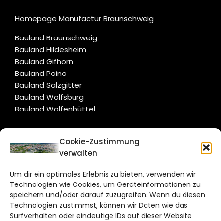
Homepage Manufactur Braunschweig
Bauland Braunschweig
Bauland Hildesheim
Bauland Gifhorn
Bauland Peine
Bauland Salzgitter
Bauland Wolfsburg
Bauland Wolfenbüttel
CITYLIFE!
Cookie-Zustimmung
verwalten
braunschweig@citylifemedien.de
Um dir ein optimales Erlebnis zu bieten, verwenden wir
Bruchtorwall 12
Technologien wie Cookies, um Geräteinformationen zu
38100 Braunschweig
speichern und/oder darauf zuzugreifen. Wenn du diesen
Technologien zustimmst, können wir Daten wie das
Telefon: 0531 387220 – 65
Surfverhalten oder eindeutige IDs auf dieser Website