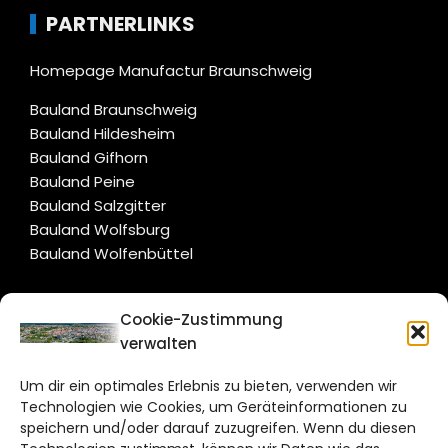
PARTNERLINKS
Homepage Manufactur Braunschweig
Bauland Braunschweig
Bauland Hildesheim
Bauland Gifhorn
Bauland Peine
Bauland Salzgitter
Bauland Wolfsburg
Bauland Wolfenbüttel
CITYLIFE!
Cookie-Zustimmung
verwalten
braunschweig@citylifemedien.de
Um dir ein optimales Erlebnis zu bieten, verwenden wir
Bruchtorwall 12
Technologien wie Cookies, um Geräteinformationen zu
38100 Braunschweig
speichern und/oder darauf zuzugreifen. Wenn du diesen