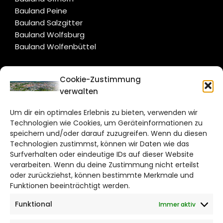
Bauland Peine
Bauland Salzgitter
Bauland Wolfsburg
Bauland Wolfenbüttel
CITYLIFE!
Cookie-Zustimmung
verwalten
braunschweig@citylifemedien.de
Um dir ein optimales Erlebnis zu bieten, verwenden wir
Bruchtorwall 12
Technologien wie Cookies, um Geräteinformationen zu
38100 Braunschweig
speichern und/oder darauf zuzugreifen. Wenn du diesen
Telefon: 0531 387220 – 65
Technologien zustimmst, können wir Daten wie das
Surfverhalten oder eindeutige IDs auf dieser Website
verarbeiten. Wenn du deine Zustimmung nicht erteilst
DAS STADTMAGAZIN FÜR
oder zurückziehst, können bestimmte Merkmale und
BRAUNSCHWEIG
Funktionen beeinträchtigt werden.
Funktional
Immer aktiv
Impressum
Datenschutzerklärung