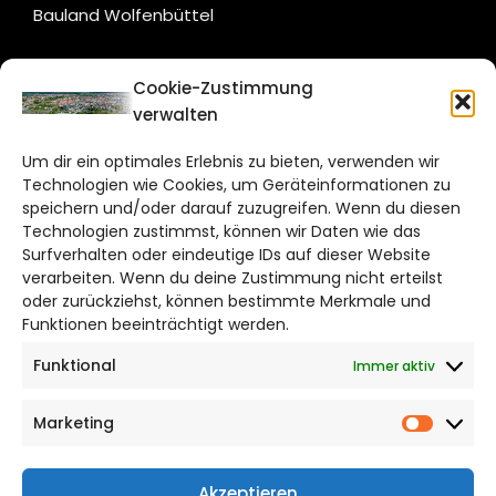
Bauland Wolfenbüttel
CITYLIFE!
Cookie-Zustimmung
verwalten
braunschweig@citylifemedien.de
Um dir ein optimales Erlebnis zu bieten, verwenden wir
Bruchtorwall 12
Technologien wie Cookies, um Geräteinformationen zu
38100 Braunschweig
speichern und/oder darauf zuzugreifen. Wenn du diesen
Technologien zustimmst, können wir Daten wie das
Telefon: 0531 387220 – 65
Surfverhalten oder eindeutige IDs auf dieser Website
verarbeiten. Wenn du deine Zustimmung nicht erteilst
DAS STADTMAGAZIN FÜR
oder zurückziehst, können bestimmte Merkmale und
BRAUNSCHWEIG
Funktionen beeinträchtigt werden.
Funktional
Immer aktiv
Impressum
Datenschutzerklärung
Marketing
Cookie Richtlinie
Market
CITYLIFE! BEI FACEBOOK
Akzeptieren