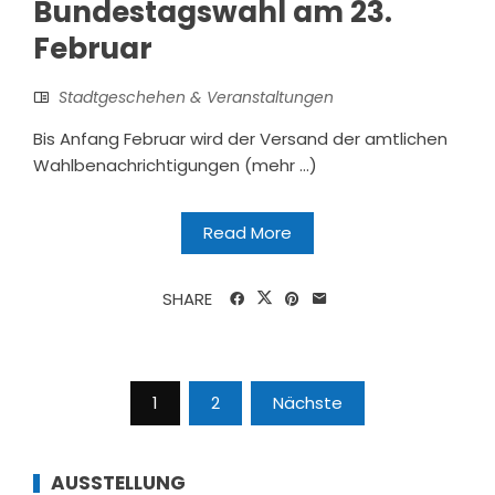
Bundestagswahl am 23.
Februar
Stadtgeschehen & Veranstaltungen
Bis Anfang Februar wird der Versand der amtlichen
Wahlbenachrichtigungen (mehr …)
Read More
SHARE
Seitennummerierung
1
2
Nächste
der
Beiträge
AUSSTELLUNG