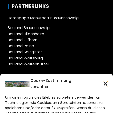
PARTNERLINKS
Homepage Manufactur Braunschweig
Bauland Braunschweig
Bauland Hildesheim
Bauland Gifhorn
Bauland Peine
Bauland Salzgitter
Bauland Wolfsburg
Bauland Wolfenbüttel
CITYLIFE!
Cookie-Zustimmung
verwalten
braunschweig@citylifemedien.de
Um dir ein optimales Erlebnis zu bieten, verwenden wir
Bruchtorwall 12
Technologien wie Cookies, um Geräteinformationen zu
38100 Braunschweig
speichern und/oder darauf zuzugreifen. Wenn du diesen