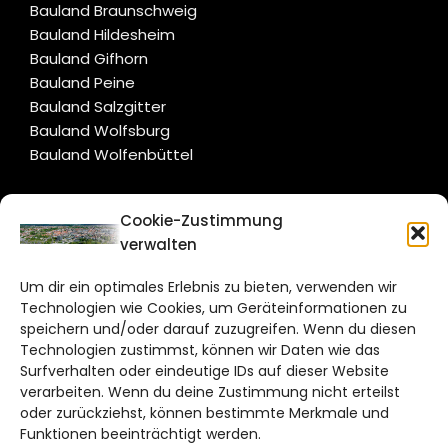
Bauland Braunschweig
Bauland Hildesheim
Bauland Gifhorn
Bauland Peine
Bauland Salzgitter
Bauland Wolfsburg
Bauland Wolfenbüttel
CITYLIFE!
Cookie-Zustimmung
verwalten
braunschweig@citylifemedien.de
Um dir ein optimales Erlebnis zu bieten, verwenden wir
Bruchtorwall 12
Technologien wie Cookies, um Geräteinformationen zu
38100 Braunschweig
speichern und/oder darauf zuzugreifen. Wenn du diesen
Technologien zustimmst, können wir Daten wie das
Telefon: 0531 387220 – 65
Surfverhalten oder eindeutige IDs auf dieser Website
verarbeiten. Wenn du deine Zustimmung nicht erteilst
DAS STADTMAGAZIN FÜR
oder zurückziehst, können bestimmte Merkmale und
BRAUNSCHWEIG
Funktionen beeinträchtigt werden.