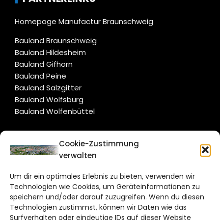
Homepage Manufactur Braunschweig
Bauland Braunschweig
Bauland Hildesheim
Bauland Gifhorn
Bauland Peine
Bauland Salzgitter
Bauland Wolfsburg
Bauland Wolfenbüttel
CITYLIFE!
Cookie-Zustimmung
verwalten
braunschweig@citylifemedien.de
Um dir ein optimales Erlebnis zu bieten, verwenden wir
Bruchtorwall 12
Technologien wie Cookies, um Geräteinformationen zu
38100 Braunschweig
speichern und/oder darauf zuzugreifen. Wenn du diesen
Technologien zustimmst, können wir Daten wie das
Telefon: 0531 387220 – 65
Surfverhalten oder eindeutige IDs auf dieser Website