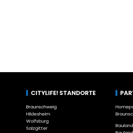
CITYLIFE! STANDORTE
PAR
Braunschweig
Homepa
Hildesheim
Brauns
Wolfsburg
Bauland
Salzgitter
Bauland