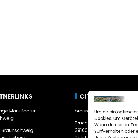
TNERLINKS
CITYLIFE!
ge Manufactur
braunschweig@citylifemed
Um dir ein optimales
chweig
Cookies, um Gerätei
Bruchtorwall 12
Wenn du diesen Tec
 Braunschweig
38100 Braunschweig
Surfverhalten oder 
 Hildesheim
Telefon: 0531 387220 – 65
deine Zustimmung ni