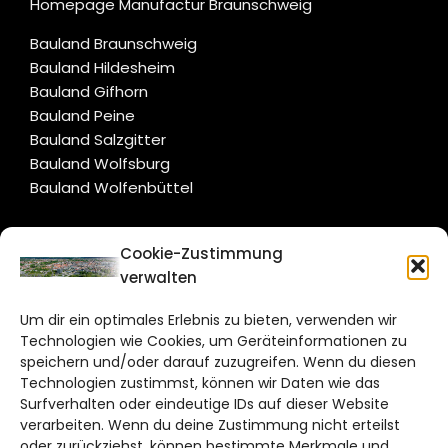
Homepage Manufactur Braunschweig
Bauland Braunschweig
Bauland Hildesheim
Bauland Gifhorn
Bauland Peine
Bauland Salzgitter
Bauland Wolfsburg
Bauland Wolfenbüttel
CITYLIFE!
Cookie-Zustimmung
verwalten
braunschweig@citylifemedien.de
Um dir ein optimales Erlebnis zu bieten, verwenden wir
Bruchtorwall 12
Technologien wie Cookies, um Geräteinformationen zu
38100 Braunschweig
speichern und/oder darauf zuzugreifen. Wenn du diesen
Technologien zustimmst, können wir Daten wie das
Telefon: 0531 387220 – 65
Surfverhalten oder eindeutige IDs auf dieser Website
verarbeiten. Wenn du deine Zustimmung nicht erteilst
DAS STADTMAGAZIN FÜR
oder zurückziehst, können bestimmte Merkmale und