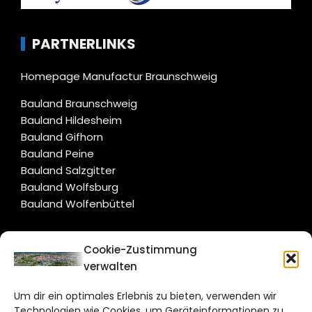
PARTNERLINKS
Homepage Manufactur Braunschweig
Bauland Braunschweig
Bauland Hildesheim
Bauland Gifhorn
Bauland Peine
Bauland Salzgitter
Bauland Wolfsburg
Bauland Wolfenbüttel
CITYLIFE!
Cookie-Zustimmung
verwalten
braunschweig@citylifemedien.de
Um dir ein optimales Erlebnis zu bieten, verwenden wir
Bruchtorwall 12
Technologien wie Cookies, um Geräteinformationen zu