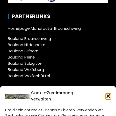
PARTNERLINKS
Homepage Manufactur Braunschweig
Bauland Braunschweig
Bauland Hildesheim
Bauland Gifhorn
Bauland Peine
Bauland Salzgitter
Bauland Wolfsburg
Bauland Wolfenbüttel
CITYLIFE!
Cookie-Zustimmung
verwalten
braunschweig@citylifemedien.de
Um dir ein optimales Erlebnis zu bieten, verwenden wir
Bruchtorwall 12
Technologien wie Cookies, um Geräteinformationen zu