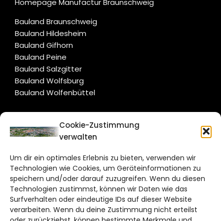
Homepage Manufactur Braunschweig
Bauland Braunschweig
Bauland Hildesheim
Bauland Gifhorn
Bauland Peine
Bauland Salzgitter
Bauland Wolfsburg
Bauland Wolfenbüttel
CITYLIFE!
Cookie-Zustimmung
verwalten
braunschweig@citylifemedien.de
Um dir ein optimales Erlebnis zu bieten, verwenden wir
Bruchtorwall 12
Technologien wie Cookies, um Geräteinformationen zu
38100 Braunschweig
speichern und/oder darauf zuzugreifen. Wenn du diesen
Technologien zustimmst, können wir Daten wie das
Telefon: 0531 387220 – 65
Surfverhalten oder eindeutige IDs auf dieser Website
verarbeiten. Wenn du deine Zustimmung nicht erteilst
DAS STADTMAGAZIN FÜR
oder zurückziehst, können bestimmte Merkmale und