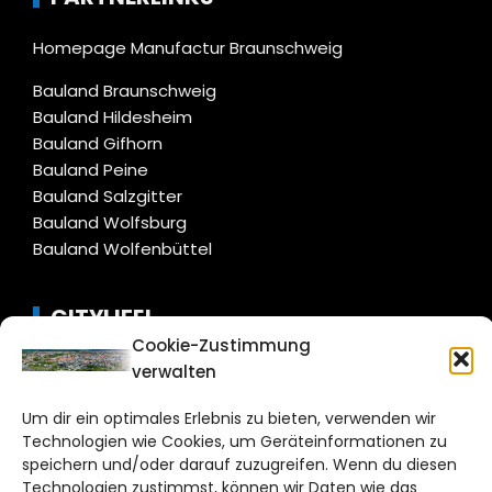
Homepage Manufactur Braunschweig
Bauland Braunschweig
Bauland Hildesheim
Bauland Gifhorn
Bauland Peine
Bauland Salzgitter
Bauland Wolfsburg
Bauland Wolfenbüttel
CITYLIFE!
Cookie-Zustimmung
braunschweig@citylifemedien.de
verwalten
Bruchtorwall 12
Um dir ein optimales Erlebnis zu bieten, verwenden wir
38100 Braunschweig
Technologien wie Cookies, um Geräteinformationen zu
Telefon: 0531 387220 – 65
speichern und/oder darauf zuzugreifen. Wenn du diesen
Technologien zustimmst, können wir Daten wie das