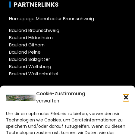
PARTNERLINKS
Homepage Manufactur Braunschweig
Bauland Braunschweig
Bauland Hildesheim
Bauland Gifhorn
Bauland Peine
Bauland Salzgitter
Bauland Wolfsburg
Bauland Wolfenbüttel
CITYLIFE!
Cookie-Zustimmung
verwalten
braunschweig@citylifemedien.de
Um dir ein optimales Erlebnis zu bieten, verwenden wir
Bruchtorwall 12
Technologien wie Cookies, um Geräteinformationen zu
38100 Braunschweig
speichern und/oder darauf zuzugreifen. Wenn du diesen
Technologien zustimmst, können wir Daten wie das
Telefon: 0531 387220 – 65