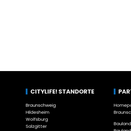
CITYLIFE! STANDORTE
PAR
Braunschweig
Homepa
Hildesheim
Brauns
Wolfsburg
Bauland
Salzgitter
Bauland