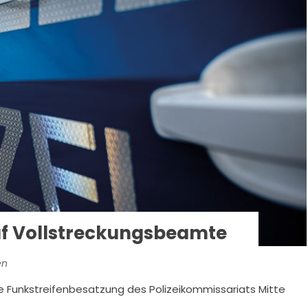
auf Vollstreckungsbeamte
en
 Funkstreifenbesatzung des Polizeikommissariats Mitte