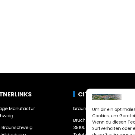
TNERLINKS
CITYLIFE!
ge Manufactur
braunschweig@citylifemed
Um dir ein optimales
chweig
Cookies, um Gerätei
Bruchtorwall 12
Wenn du diesen Tec
 Braunschweig
38100 Braunschweig
Surfverhalten oder 
 Hildesheim
Telefon: 0531 387220 – 65
deine Zustimmung ni