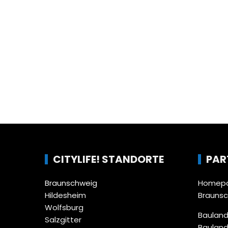
CITYLIFE! STANDORTE
PAR
Braunschweig
Homepa
Hildesheim
Brauns
Wolfsburg
Bauland
Salzgitter
Bauland