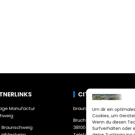
TNERLINKS
CITYLIFE!
ge Manufactur
braunschweig@citylifemed
Um dir ein optimales
chweig
Cookies, um Gerätei
Bruchtorwall 12
Wenn du diesen Tec
 Braunschweig
38100 Braunschweig
Surfverhalten oder 
 Hildesheim
Telefon: 0531 387220 – 65
deine Zustimmung ni