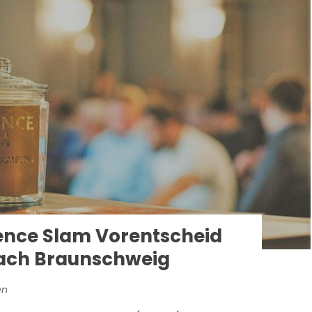
ence Slam Vorentscheid
ach Braunschweig
en