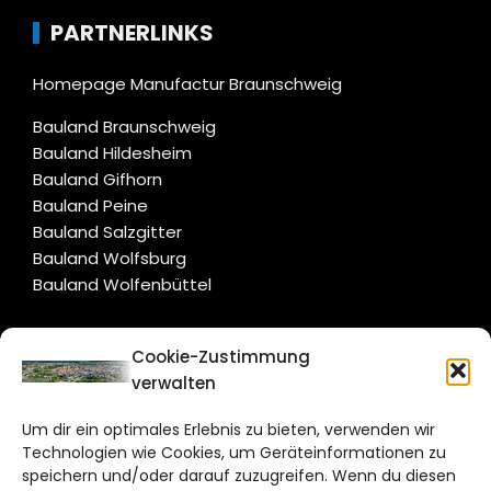
PARTNERLINKS
Homepage Manufactur Braunschweig
Bauland Braunschweig
Bauland Hildesheim
Bauland Gifhorn
Bauland Peine
Bauland Salzgitter
Bauland Wolfsburg
Bauland Wolfenbüttel
CITYLIFE!
Cookie-Zustimmung
verwalten
braunschweig@citylifemedien.de
Um dir ein optimales Erlebnis zu bieten, verwenden wir
Bruchtorwall 12
Technologien wie Cookies, um Geräteinformationen zu
38100 Braunschweig
speichern und/oder darauf zuzugreifen. Wenn du diesen