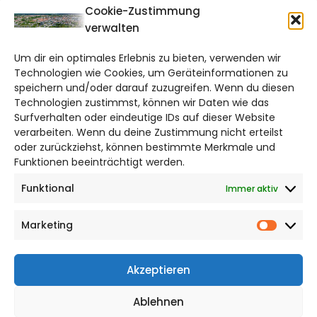
CITYLIFE!
Cookie-Zustimmung
verwalten
braunschweig@citylifemedien.de
Um dir ein optimales Erlebnis zu bieten, verwenden wir
Bruchtorwall 12
Technologien wie Cookies, um Geräteinformationen zu
38100 Braunschweig
speichern und/oder darauf zuzugreifen. Wenn du diesen
Telefon: 0531 387220 – 65
Technologien zustimmst, können wir Daten wie das
Surfverhalten oder eindeutige IDs auf dieser Website
verarbeiten. Wenn du deine Zustimmung nicht erteilst
DAS STADTMAGAZIN FÜR
oder zurückziehst, können bestimmte Merkmale und
BRAUNSCHWEIG
Funktionen beeinträchtigt werden.
Funktional
Immer aktiv
Impressum
Datenschutzerklärung
Marketing
Cookie Richtlinie
Market
CITYLIFE! BEI FACEBOOK
Akzeptieren
Ablehnen