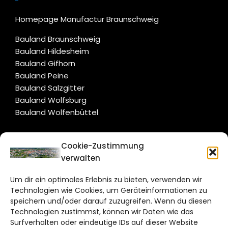
Homepage Manufactur Braunschweig
Bauland Braunschweig
Bauland Hildesheim
Bauland Gifhorn
Bauland Peine
Bauland Salzgitter
Bauland Wolfsburg
Bauland Wolfenbüttel
CITYLIFE!
Cookie-Zustimmung
verwalten
braunschweig@citylifemedien.de
Um dir ein optimales Erlebnis zu bieten, verwenden wir
Bruchtorwall 12
Technologien wie Cookies, um Geräteinformationen zu
38100 Braunschweig
speichern und/oder darauf zuzugreifen. Wenn du diesen
Technologien zustimmst, können wir Daten wie das
Telefon: 0531 387220 – 65
Surfverhalten oder eindeutige IDs auf dieser Website