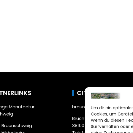
TNERLINKS
CITYLIFE!
ge Manufactur
braunschweig@citylifemed
Um dir ein optimales
chweig
Cookies, um Gerätei
Bruchtorwall 12
Wenn du diesen Tec
 Braunschweig
38100 Braunschweig
Surfverhalten oder 
 Hildesheim
Telefon: 0531 387220 – 65
deine Zustimmung ni