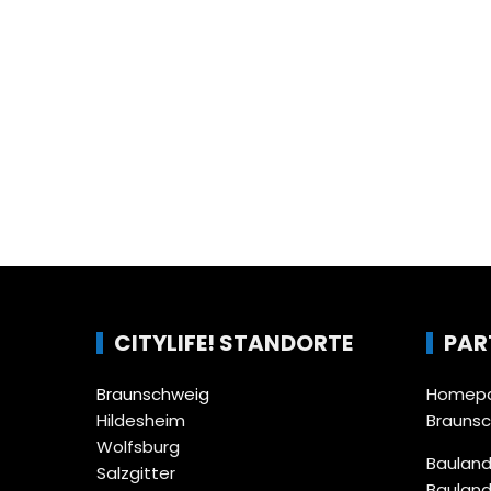
CITYLIFE! STANDORTE
PAR
Braunschweig
Homepa
Hildesheim
Brauns
Wolfsburg
Bauland
Salzgitter
Bauland