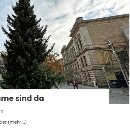
me sind da
en
 der (mehr …)