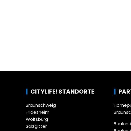
CITYLIFE! STANDORTE
PAR
Braunschweig
Homepa
Hildesheim
Brauns
Wolfsburg
Bauland
Salzgitter
Bauland