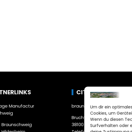
TNERLINKS
CITYLIFE!
ge Manufactur
braunschweig@citylifemed
Um dir ein optimales
chweig
Cookies, um Gerätei
Bruchtorwall 12
Wenn du diesen Tec
 Braunschweig
38100 Braunschweig
Surfverhalten oder 
 Hildesheim
Telefon: 0531 387220 – 65
deine Zustimmung ni