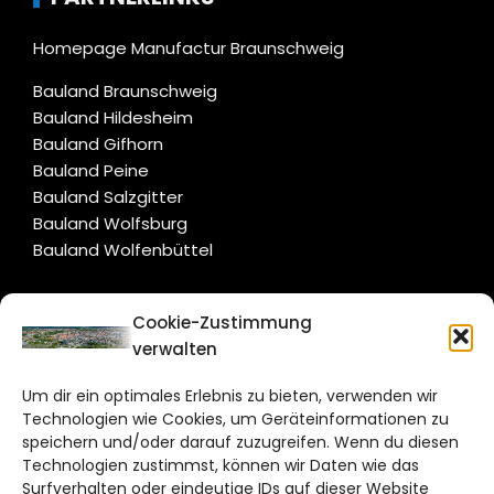
Homepage Manufactur Braunschweig
Bauland Braunschweig
Bauland Hildesheim
Bauland Gifhorn
Bauland Peine
Bauland Salzgitter
Bauland Wolfsburg
Bauland Wolfenbüttel
CITYLIFE!
Cookie-Zustimmung
verwalten
braunschweig@citylifemedien.de
Um dir ein optimales Erlebnis zu bieten, verwenden wir
Bruchtorwall 12
Technologien wie Cookies, um Geräteinformationen zu
38100 Braunschweig
speichern und/oder darauf zuzugreifen. Wenn du diesen
Technologien zustimmst, können wir Daten wie das
Telefon: 0531 387220 – 65
Surfverhalten oder eindeutige IDs auf dieser Website