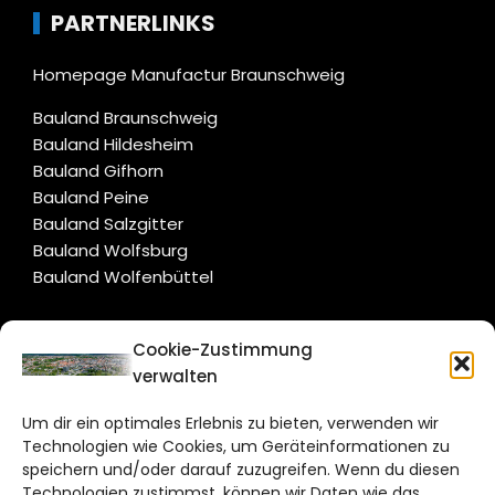
PARTNERLINKS
Homepage Manufactur Braunschweig
Bauland Braunschweig
Bauland Hildesheim
Bauland Gifhorn
Bauland Peine
Bauland Salzgitter
Bauland Wolfsburg
Bauland Wolfenbüttel
CITYLIFE!
Cookie-Zustimmung
verwalten
braunschweig@citylifemedien.de
Um dir ein optimales Erlebnis zu bieten, verwenden wir
Bruchtorwall 12
Technologien wie Cookies, um Geräteinformationen zu
38100 Braunschweig
speichern und/oder darauf zuzugreifen. Wenn du diesen
Technologien zustimmst, können wir Daten wie das
Telefon: 0531 387220 – 65