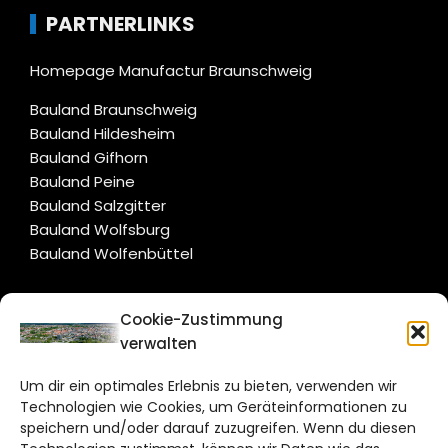
PARTNERLINKS
Homepage Manufactur Braunschweig
Bauland Braunschweig
Bauland Hildesheim
Bauland Gifhorn
Bauland Peine
Bauland Salzgitter
Bauland Wolfsburg
Bauland Wolfenbüttel
CITYLIFE!
Cookie-Zustimmung
verwalten
braunschweig@citylifemedien.de
Um dir ein optimales Erlebnis zu bieten, verwenden wir
Bruchtorwall 12
Technologien wie Cookies, um Geräteinformationen zu
38100 Braunschweig
speichern und/oder darauf zuzugreifen. Wenn du diesen