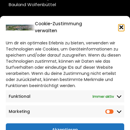
Bauland Wolfenbüttel
CITYLIFE!
Cookie-Zustimmung
verwalten
braunschweig@citylifemedien.de
Um dir ein optimales Erlebnis zu bieten, verwenden wir
Bruchtorwall 12
Technologien wie Cookies, um Geräteinformationen zu
38100 Braunschweig
speichern und/oder darauf zuzugreifen. Wenn du diesen
Telefon: 0531 387220 – 65
Technologien zustimmst, können wir Daten wie das
Surfverhalten oder eindeutige IDs auf dieser Website
verarbeiten. Wenn du deine Zustimmung nicht erteilst
DAS STADTMAGAZIN FÜR
oder zurückziehst, können bestimmte Merkmale und
BRAUNSCHWEIG
Funktionen beeinträchtigt werden.
Funktional
Immer aktiv
Impressum
Datenschutzerklärung
Marketing
Cookie Richtlinie
Market
CITYLIFE! BEI FACEBOOK
Akzeptieren