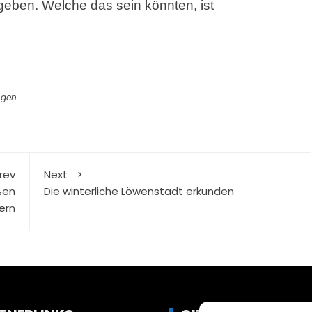
 geben. Welche das sein könnten, ist
.
ngen
rev
Next
ßen
Die winterliche Löwenstadt erkunden
ern