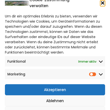
verwalten
braunschweig@citylifemedien.de
Um dir ein optimales Erlebnis zu bieten, verwenden wir
Bruchtorwall 12
Technologien wie Cookies, um Geräteinformationen zu
38100 Braunschweig
speichern und/oder darauf zuzugreifen. Wenn du diesen
Telefon: 0531 387220 – 65
Technologien zustimmst, können wir Daten wie das
Surfverhalten oder eindeutige IDs auf dieser Website
verarbeiten. Wenn du deine Zustimmung nicht erteilst
DAS STADTMAGAZIN FÜR
oder zurückziehst, können bestimmte Merkmale und
BRAUNSCHWEIG
Funktionen beeinträchtigt werden.
Funktional
Immer aktiv
Impressum
Datenschutzerklärung
Marketing
Cookie Richtlinie
Market
CITYLIFE! BEI FACEBOOK
Akzeptieren
Ablehnen