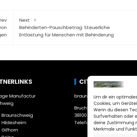
rev
Next
von
Behinderten-Pauschbetrag: Steuerliche
gen
Entlastung für Menschen mit Behinderung
TNERLINKS
CITYLIFE!
ge Manufactur
braunschweig@citylifemed
Um dir ein optimales
chweig
Cookies, um Gerätei
Bruchtorwall 12
Wenn du diesen Tec
 Braunschweig
38100 Braunschweig
Surfverhalten oder 
 Hildesheim
Telefon: 0531 387220 – 65
deine Zustimmung ni
Merkmale und Funkt
 Gifhorn