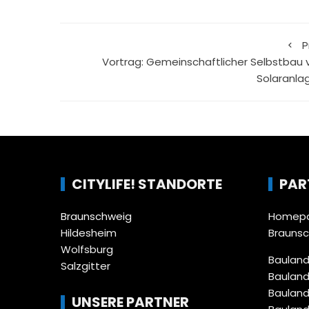
P
Vortrag: Gemeinschaftlicher Selbstbau 
Solaranla
CITYLIFE! STANDORTE
PAR
Braunschweig
Homepa
Hildesheim
Brauns
Wolfsburg
Bauland
Salzgitter
Bauland
Bauland
UNSERE PARTNER