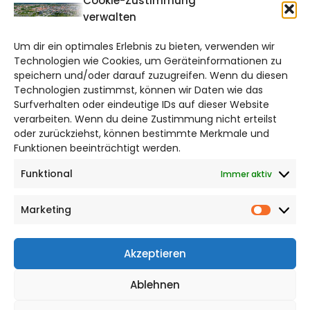
Cookie-Zustimmung
verwalten
braunschweig@citylifemedien.de
Um dir ein optimales Erlebnis zu bieten, verwenden wir
Bruchtorwall 12
Technologien wie Cookies, um Geräteinformationen zu
38100 Braunschweig
speichern und/oder darauf zuzugreifen. Wenn du diesen
Telefon: 0531 387220 – 65
Technologien zustimmst, können wir Daten wie das
Surfverhalten oder eindeutige IDs auf dieser Website
verarbeiten. Wenn du deine Zustimmung nicht erteilst
DAS STADTMAGAZIN FÜR
oder zurückziehst, können bestimmte Merkmale und
BRAUNSCHWEIG
Funktionen beeinträchtigt werden.
Funktional
Immer aktiv
Impressum
Datenschutzerklärung
Marketing
Cookie Richtlinie
Market
CITYLIFE! BEI FACEBOOK
Akzeptieren
Ablehnen