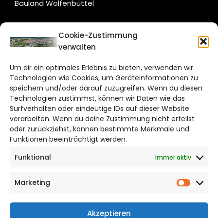
Bauland Wolfenbüttel
CITYLIFE!
Cookie-Zustimmung
verwalten
braunschweig@citylifemedien.de
Um dir ein optimales Erlebnis zu bieten, verwenden wir
Bruchtorwall 12
Technologien wie Cookies, um Geräteinformationen zu
38100 Braunschweig
speichern und/oder darauf zuzugreifen. Wenn du diesen
Telefon: 0531 387220 – 65
Technologien zustimmst, können wir Daten wie das
Surfverhalten oder eindeutige IDs auf dieser Website
verarbeiten. Wenn du deine Zustimmung nicht erteilst
DAS STADTMAGAZIN FÜR
oder zurückziehst, können bestimmte Merkmale und
BRAUNSCHWEIG
Funktionen beeinträchtigt werden.
Funktional
Immer aktiv
Impressum
Datenschutzerklärung
Marketing
Cookie Richtlinie
Market
CITYLIFE! BEI FACEBOOK
Akzeptieren