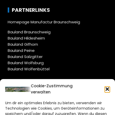
PARTNERLINKS
Homepage Manufactur Braunschweig
Bauland Braunschweig
Bauland Hildesheim
Bauland Gifhorn
Bauland Peine
Bauland Salzgitter
Bauland Wolfsburg
Bauland Wolfenbüttel
CITYLIFE!
Cookie-Zustimmung
verwalten
braunschweig@citylifemedien.de
Um dir ein optimales Erlebnis zu bieten, verwenden wir
Bruchtorwall 12
Technologien wie Cookies, um Geräteinformationen zu
38100 Braunschweig
speichern und/oder darauf zuzugreifen. Wenn du diesen