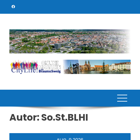
Skip
to
content
Autor:
So.St.BLHI
AUG.
9
2026