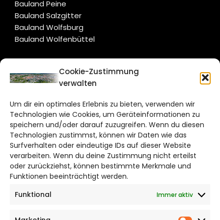
Bauland Peine
Bauland Salzgitter
Bauland Wolfsburg
Bauland Wolfenbüttel
CITYLIFE!
Cookie-Zustimmung
verwalten
braunschweig@citylifemedien.de
Um dir ein optimales Erlebnis zu bieten, verwenden wir
Bruchtorwall 12
Technologien wie Cookies, um Geräteinformationen zu
38100 Braunschweig
speichern und/oder darauf zuzugreifen. Wenn du diesen
Technologien zustimmst, können wir Daten wie das
Telefon: 0531 387220 – 65
Surfverhalten oder eindeutige IDs auf dieser Website
verarbeiten. Wenn du deine Zustimmung nicht erteilst
DAS STADTMAGAZIN FÜR
oder zurückziehst, können bestimmte Merkmale und
BRAUNSCHWEIG
Funktionen beeinträchtigt werden.
Funktional
Immer aktiv
Impressum
Datenschutzerklärung