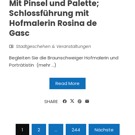
Mit Pinsel und Palette;
Schlossführung mit
Hofmalerin Rosina de
Gasc
Stadtgeschehen & Veranstaltungen
Begleiten Sie die Braunschweiger Hofmalerin und
Porträtistin (mehr …)
Read More
SHARE
Seitennummerierung
1
2
…
244
Nächste