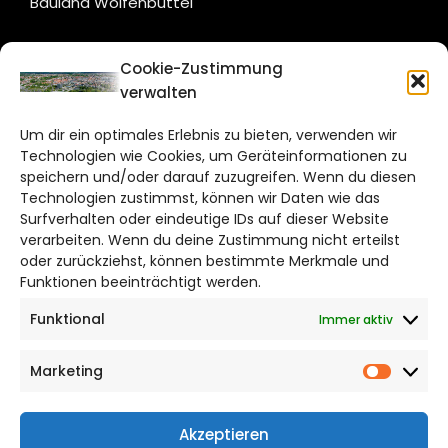
Bauland Wolfenbüttel
CITYLIFE!
Cookie-Zustimmung
verwalten
braunschweig@citylifemedien.de
Um dir ein optimales Erlebnis zu bieten, verwenden wir
Bruchtorwall 12
Technologien wie Cookies, um Geräteinformationen zu
38100 Braunschweig
speichern und/oder darauf zuzugreifen. Wenn du diesen
Telefon: 0531 387220 – 65
Technologien zustimmst, können wir Daten wie das
Surfverhalten oder eindeutige IDs auf dieser Website
verarbeiten. Wenn du deine Zustimmung nicht erteilst
DAS STADTMAGAZIN FÜR
oder zurückziehst, können bestimmte Merkmale und
BRAUNSCHWEIG
Funktionen beeinträchtigt werden.
Funktional
Immer aktiv
Impressum
Datenschutzerklärung
Marketing
Cookie Richtlinie
Market
CITYLIFE! BEI FACEBOOK
Akzeptieren