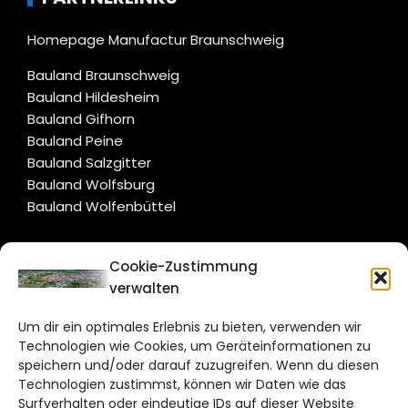
Homepage Manufactur Braunschweig
Bauland Braunschweig
Bauland Hildesheim
Bauland Gifhorn
Bauland Peine
Bauland Salzgitter
Bauland Wolfsburg
Bauland Wolfenbüttel
CITYLIFE!
Cookie-Zustimmung
verwalten
braunschweig@citylifemedien.de
Um dir ein optimales Erlebnis zu bieten, verwenden wir
Bruchtorwall 12
Technologien wie Cookies, um Geräteinformationen zu
38100 Braunschweig
speichern und/oder darauf zuzugreifen. Wenn du diesen
Technologien zustimmst, können wir Daten wie das
Telefon: 0531 387220 – 65
Surfverhalten oder eindeutige IDs auf dieser Website