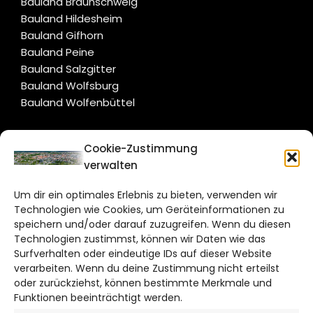
Bauland Braunschweig
Bauland Hildesheim
Bauland Gifhorn
Bauland Peine
Bauland Salzgitter
Bauland Wolfsburg
Bauland Wolfenbüttel
CITYLIFE!
Cookie-Zustimmung
verwalten
braunschweig@citylifemedien.de
Um dir ein optimales Erlebnis zu bieten, verwenden wir
Bruchtorwall 12
Technologien wie Cookies, um Geräteinformationen zu
38100 Braunschweig
speichern und/oder darauf zuzugreifen. Wenn du diesen
Telefon: 0531 387220 – 65
Technologien zustimmst, können wir Daten wie das
Surfverhalten oder eindeutige IDs auf dieser Website
verarbeiten. Wenn du deine Zustimmung nicht erteilst
DAS STADTMAGAZIN FÜR
oder zurückziehst, können bestimmte Merkmale und
BRAUNSCHWEIG
Funktionen beeinträchtigt werden.